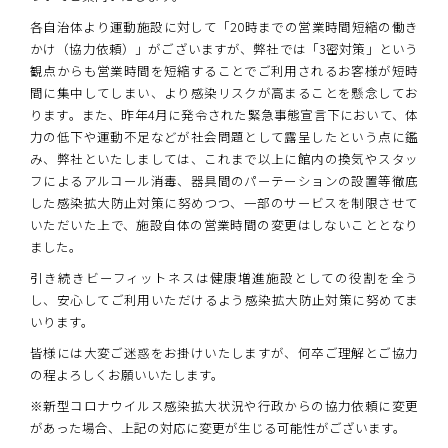
各自治体より運動施設に対して「20時までの営業時間短縮の働き
かけ（協力依頼）」がございますが、弊社では「3密対策」という
観点からも営業時間を短縮することでご利用されるお客様が短時
間に集中してしまい、より感染リスクが高まることを懸念してお
ります。また、昨年4月に発令された緊急事態宣言下において、体
力の低下や運動不足などが社会問題として露呈したという点に鑑
み、弊社といたしましては、これまで以上に館内の換気やスタッ
フによるアルコール消毒、器具間のパーテーションの設置等徹底
した感染拡大防止対策に努めつつ、一部のサービスを制限させて
いただいた上で、施設自体の営業時間の変更はしないこととなり
ました。
引き続きビーフィットネスは健康増進施設としての役割を全う
し、安心してご利用いただけるよう感染拡大防止対策に努めてま
いります。
皆様には大変ご迷惑をお掛けいたしますが、何卒ご理解とご協力
の程よろしくお願いいたします。
※新型コロナウイルス感染拡大状況や行政からの協力依頼に変更
があった場合、上記の対応に変更が生じる可能性がございます。