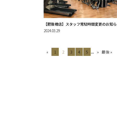
【肥後橋店】スタッフ常駐時間変更のお知ら
2024.03.29
«
1
2
3
4
5
...
»
最後 »